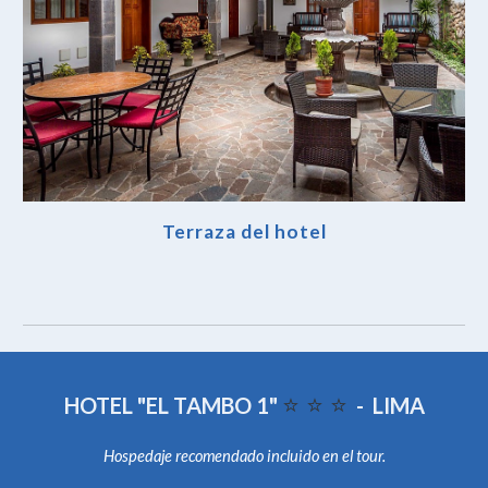
Terraza del hotel
⭐️
⭐️
⭐️
HOTEL "EL TAMBO 1"
- LIMA
Hospedaje recomendado incluido en el tour.